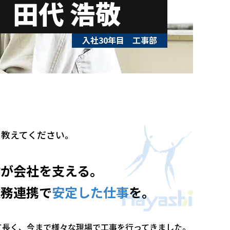
田代 浩敬
入社30年目 工事部
を教えてください。
材が会社を支える。
業務連携で
安定した仕事
を。
て長く、今まで様々な現場で工事を行ってきました。