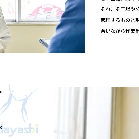
それこそ工場や
管理するものと
合いながら作業
。
。