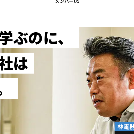
メンバー05
学ぶのに、
社は
。
林電器I