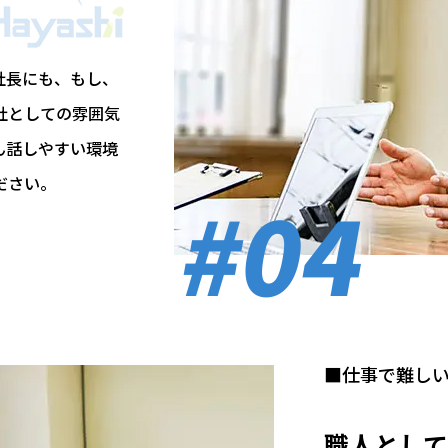
社長にも、もし、
社としての雰囲気
ん話しやすい環境
ださい。
#04
■仕事で難し
職人とし