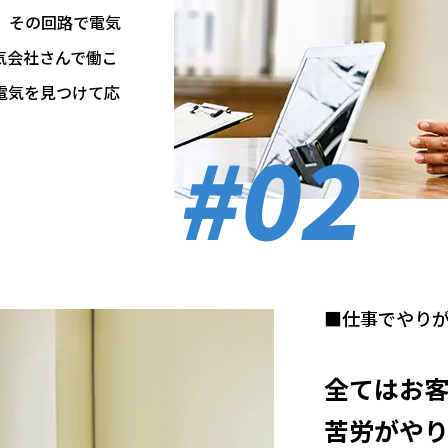
、その回路で電気
気会社さんで働こ
電気を見つけて応
。
#02
■仕事でやり
全てはお
苦労がや