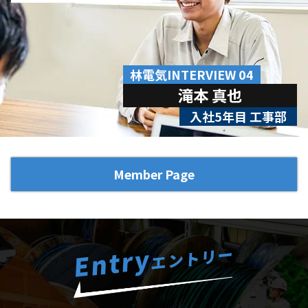
林電気INTERVIEW 04
滝本 真也
入社5年目 工事部
Member Page
Entry
エントリー