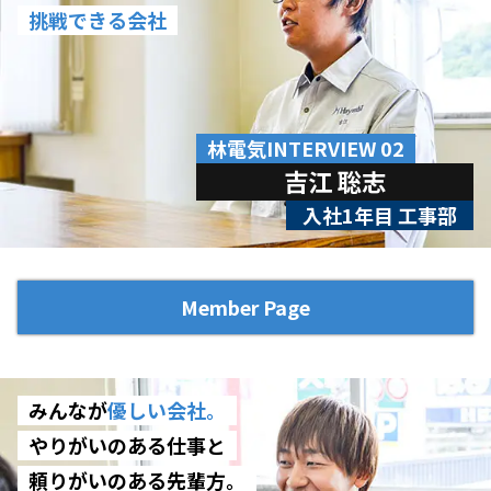
挑戦できる会社
林電気INTERVIEW 02
吉江 聡志
入社1年目 工事部
Member Page
みんなが
優しい会社。
やりがいのある仕事と
頼りがいのある先輩方。